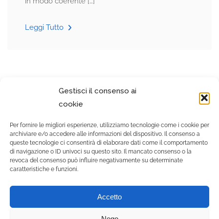
in modo coerente […]
Leggi Tutto
Gestisci il consenso ai
cookie
Per fornire le migliori esperienze, utilizziamo tecnologie come i cookie per
archiviare e/o accedere alle informazioni del dispositivo. Il consenso a
queste tecnologie ci consentirà di elaborare dati come il comportamento
di navigazione o ID univoci su questo sito. Il mancato consenso o la
revoca del consenso può influire negativamente su determinate
caratteristiche e funzioni.
© 2021 Gruppo Zooiatra
Accetto
srls - Tutti i diritti riservati. |
P.IVA 12556500010 |
Nego