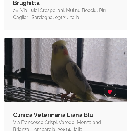
Brughitta
26, Via Luigi Crespellani, Mulinu Becciu, Pirri,
Cagliari, Sardegna, 09121, Italia
Clinica Veterinaria Liana Blu
Via Francesco Crispi, Varedo, Monza and
Brianza, Lombardia, 20814, Italia