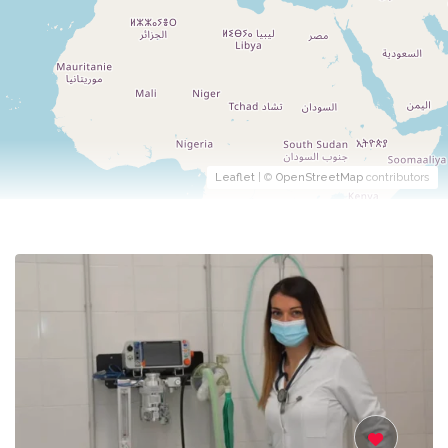
Leaflet
| ©
OpenStreetMap
contributors