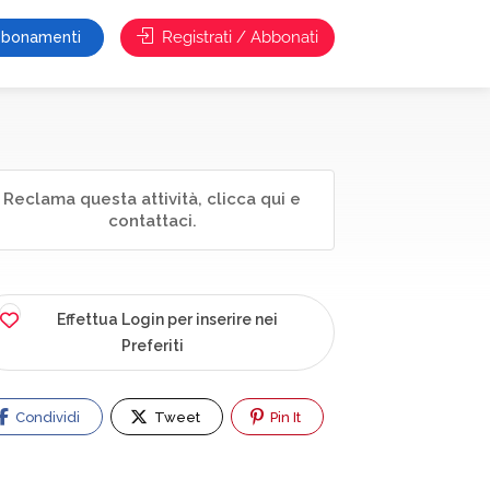
Registrati / Abbonati
bonamenti
Reclama questa attività, clicca qui e
contattaci.
Effettua Login per inserire nei
Preferiti
Condividi
Tweet
Pin It