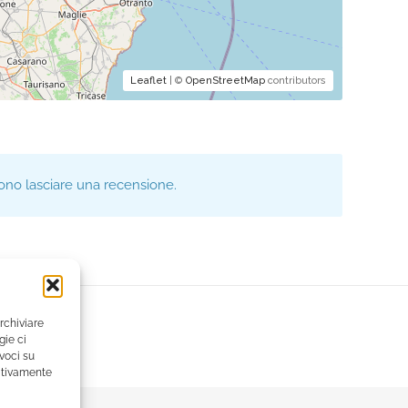
Leaflet
| ©
OpenStreetMap
contributors
ono lasciare una recensione.
rchiviare
gie ci
voci su
gativamente