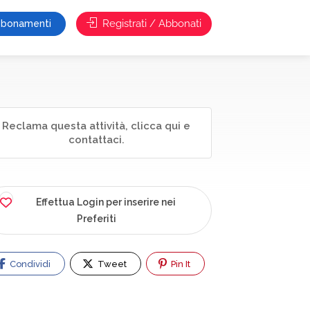
Registrati / Abbonati
bonamenti
Reclama questa attività, clicca qui e
contattaci.
Effettua Login per inserire nei
Preferiti
Condividi
Tweet
Pin It