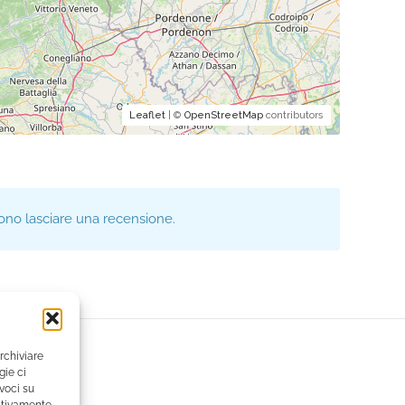
Leaflet
| ©
OpenStreetMap
contributors
ono lasciare una recensione.
rchiviare
gie ci
voci su