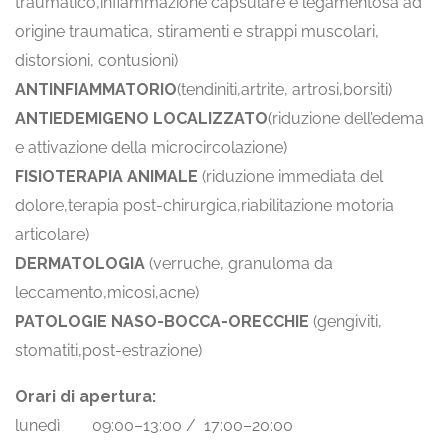
traumatico,infiammazione capsulare e legamentosa ad
origine traumatica, stiramenti e strappi muscolari,
distorsioni, contusioni)
ANTINFIAMMATORIO
(tendiniti,artrite, artrosi,borsiti)
ANTIEDEMIGENO LOCALIZZATO
(riduzione dell’edema
e attivazione della microcircolazione)
FISIOTERAPIA ANIMALE
(riduzione immediata del
dolore,terapia post-chirurgica,riabilitazione motoria
articolare)
DERMATOLOGIA
(verruche, granuloma da
leccamento,micosi,acne)
PATOLOGIE NASO-BOCCA-ORECCHIE
(gengiviti,
stomatiti,post-estrazione)
Orari di apertura:
lunedì 09:00–13:00 / 17:00–20:00